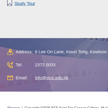
Study Tour
Address:
6 Lee On Lane, Kwun Tong, Kowloon
Tel:
2372 0033
Email:
info@stcc.edu.hk
Sitemap
| Copyright ©
2026 ECF Saint Too Canaan College. All ri