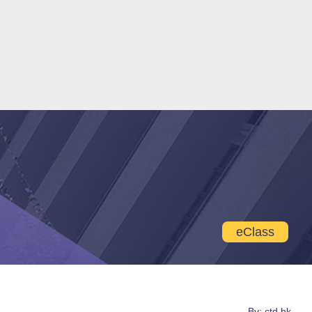
eClass
By: ctd.hk