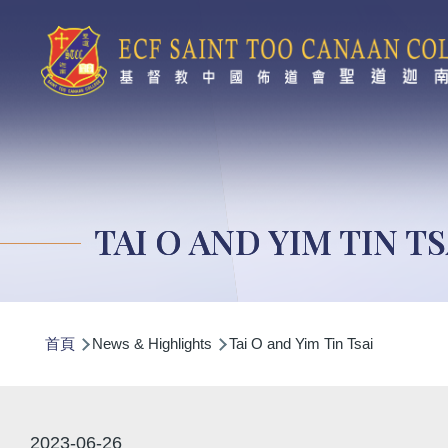
移至主內容
TAI O AND YIM TIN TS
導
首頁
News & Highlights
Tai O and Yim Tin Tsai
航
連
結
2023-06-26