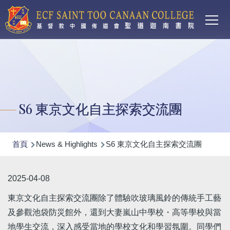
Main
移至主內容
T
navi
S6 東京文化自主探索交流團
導
首頁
News & Highlights
S6 東京文化自主探索交流團
航
連
2025-04-08
結
東京文化自主探索交流團除了體驗吹玻璃風鈴的傳統手工藝
及參觀池袋防災館外，還到大妻嵐山中學校・高等學校與當
地學生交流，深入感受當地的學校文化和學習氛圍。同學們