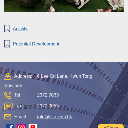
Activity
Potential Development
Address:
6 Lee On Lane, Kwun Tong,
Kowloon
Tel:
2372 0033
Fax:
2372 0055
Email:
info@stcc.edu.hk