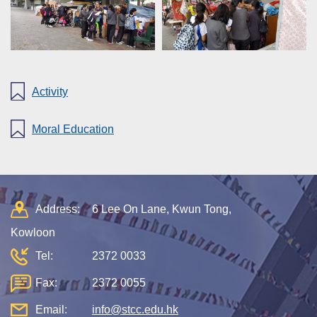
Activity
Moral Education
Address:
6 Lee On Lane, Kwun Tong,
Kowloon
Tel:
2372 0033
Fax:
2372 0055
Email:
info@stcc.edu.hk