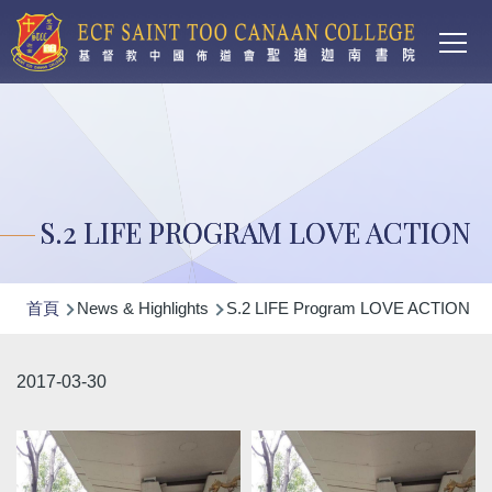
Main
移至主內容
T
navi
S.2 LIFE PROGRAM LOVE ACTION
導
首頁
News & Highlights
S.2 LIFE Program LOVE ACTION
航
連
2017-03-30
結