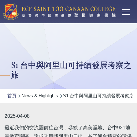
Main
移至主內容
T
navi
S1 台中與阿里山可持續發展考察之
旅
導
首頁
News & Highlights
S1 台中與阿里山可持續發展考察之
航
連
2025-04-08
結
最近我們的交流團前往台灣，參觀了高美濕地、台中921地
震教育園區，還成功目睹阿里山日出，並了解台積電的環保