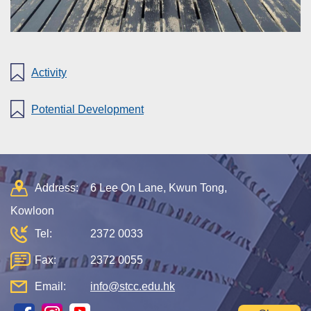
Activity
Potential Development
Address:
6 Lee On Lane, Kwun Tong,
Kowloon
Tel:
2372 0033
Fax:
2372 0055
Email:
info@stcc.edu.hk