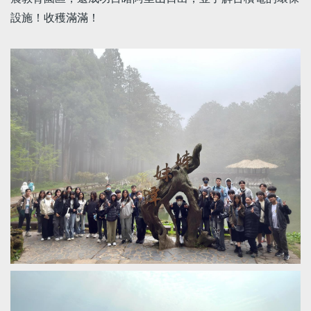
設施！收穫滿滿！