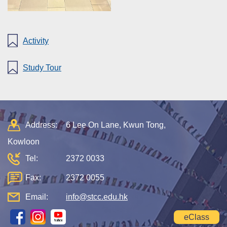
Activity
Study Tour
Address:
6 Lee On Lane, Kwun Tong,
Kowloon
Tel:
2372 0033
Fax:
2372 0055
Email:
info@stcc.edu.hk
eClass