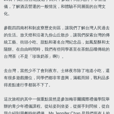
儀，了解酒店營運的一般情況，和體驗不同層面的台灣文
化。
參觀四四南村和剝皮寮歷史街區，讓我們了解台灣人民過去
的生活。放天燈和沿著九份山丘散步，讓我們探索台灣的傳
統工藝、街頭小吃、甜點和著名台灣紀念品，如鳳梨酥和太
陽餅。在自由時間時，我們有些同學甚至在茶館品嚐傳統的
台灣茶（不是「珍珠奶茶」啊!）。
去台灣，當然少不了會到夜市。士林夜市除了地道小吃，還
有很多遊戲攤位，同學們都非常盡興，滿載而歸，戰利品多
得差點連行李都裝不下了。
這次旅程的其中一個重點當然是參加梅菲爾國際禮儀學院舉
辦的青少年禮儀課程。從站姿到坐姿，從握手到問候，從自
我介紹到用餐時的禮儀，Ms Jennifer Chan 是我們所有人的