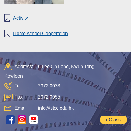
Activity
Home-school Cooperation
Address:
6 Lee On Lane, Kwun Tong,
Kowloon
Tel:
2372 0033
Fax:
2372 0055
Email:
info@stcc.edu.hk
eClass