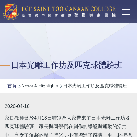
Main
移至主內容
T
navi
日本光雕工作坊及匹克球體驗班
導
首頁
News & Highlights
日本光雕工作坊及匹克球體驗班
航
連
2026-04-18
結
家長教師會於4月18日特別為大家帶來了日本光雕工作坊及
匹克球體驗班。家長與同學們在創作的靜謐與運動的活力
中，享受了溫馨的親子時光，不僅增進了感情，更一起擁抱