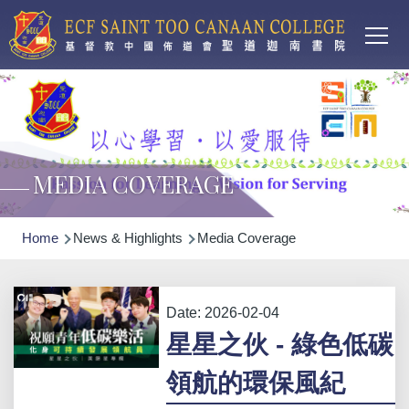
Main
Skip to main content
T
navi
MEDIA COVERAGE
Breadcrumb
Home
News & Highlights
Media Coverage
Date:
2026-02-04
星星之伙 - 綠色低碳
領航的環保風紀