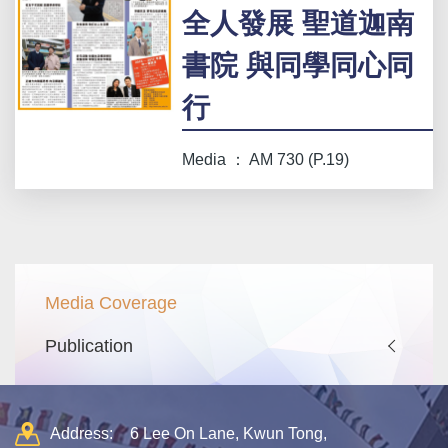
全人發展 聖道迦南
書院 與同學同心同
行
Media ： AM 730 (P.19)
Main
Media Coverage
navigation
Publication
Address:
6 Lee On Lane, Kwun Tong,