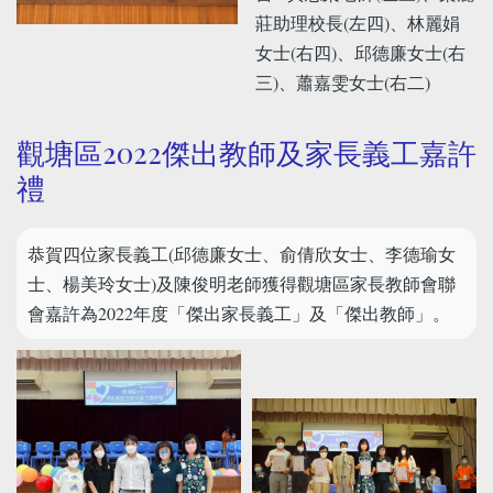
莊助理校長(左四)、林麗娟
女士(右四)、邱德廉女士(右
三)、蕭嘉雯女士(右二)
觀塘區2022傑出教師及家長義工嘉許
禮
恭賀四位家長義工(邱德廉女士、俞倩欣女士、李德瑜女
士、楊美玲女士)及陳俊明老師獲得觀塘區家長教師會聯
會嘉許為2022年度「傑出家長義工」及「傑出教師」。