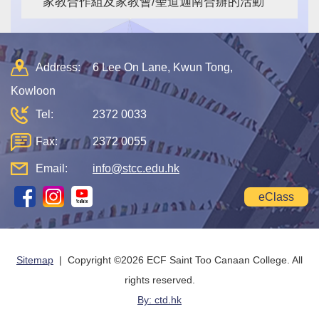
家教合作組及家教會/聖道迦南合辦的活動
Address:
6 Lee On Lane, Kwun Tong,
Kowloon
Tel:
2372 0033
Fax:
2372 0055
Email:
info@stcc.edu.hk
eClass
Sitemap
| Copyright ©
2026 ECF Saint Too Canaan College. All
rights reserved.
By: ctd.hk