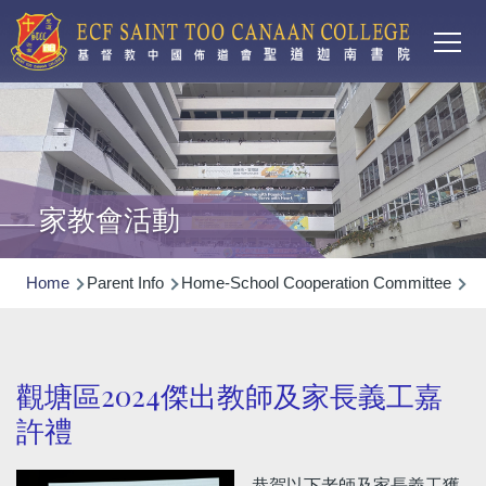
Main
Skip to main content
T
navi
家教會活動
Breadcrumb
Home
Parent Info
Home-School Cooperation Committee
PT
觀塘區2024傑出教師及家長義工嘉
許禮
恭賀以下老師及家長義工獲