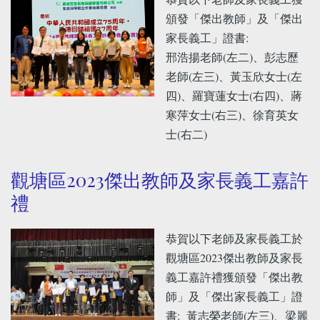
頒發「傑出教師」及「傑出
家長義工」證書:
邢浩揚老師(左二)、彭志歷
老師(左三)、黃玉欣女士(左
四)、羅寶蓮女士(右四)、蔣
寒萍女士(右三)、徐育英女
士(右二)
觀塘區2023傑出教師及家長義工嘉許
禮
恭賀以下老師及家長義工於
觀塘區2023傑出教師及家長
義工嘉許禮獲頒發「傑出教
師」及「傑出家長義工」證
書: 黃志榮老師(左三)、梁麗